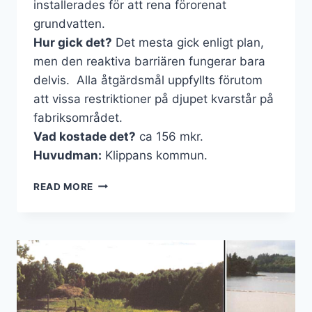
installerades för att rena förorenat
grundvatten.
Hur gick det?
Det mesta gick enligt plan,
men den reaktiva barriären fungerar bara
delvis. Alla åtgärdsmål uppfyllts förutom
att vissa restriktioner på djupet kvarstår på
fabriksområdet.
Vad kostade det?
ca 156 mkr.
Huvudman:
Klippans kommun.
KLIPPANS
READ MORE
LÄDERFABRIK