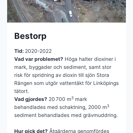
Bestorp
Tid:
2020-2022
Vad var problemet?
Höga halter dioxiner i
mark, byggader och sediment, samt stor
risk för spridning av dioxin till sjön Stora
Rängen som utgör vattentäkt för Linköpings
tätort.
3
Vad gjordes?
20 700 m
mark
3
behandlades med schaktning, 2000 m
sediment behandlades med grävmuddring.
Hur gick det?
Åtgärderna genomfördes