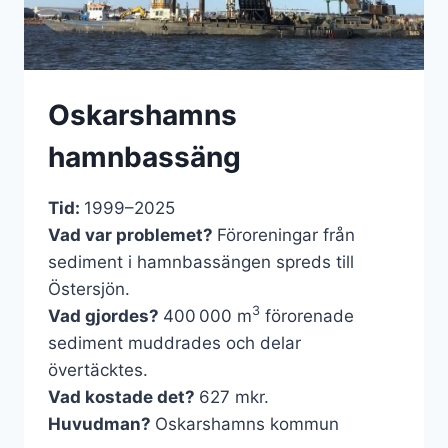
Oskarshamns
hamnbassäng
Tid:
1999–2025
Vad var problemet?
Föroreningar från
sediment i hamnbassängen spreds till
Östersjön.
3
Vad gjordes?
400 000 m
förorenade
sediment muddrades och delar
övertäcktes.
Vad kostade det?
627 mkr.
Huvudman?
Oskarshamns kommun