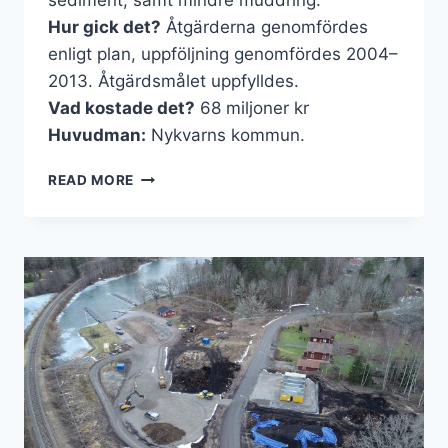
sediment, samt mindre muddring.
Hur gick det?
Åtgärderna genomfördes
enligt plan, uppföljning genomfördes 2004–
2013. Åtgärdsmålet uppfylldes.
Vad kostade det?
68 miljoner kr
Huvudman:
Nykvarns kommun.
TURINGEN
READ MORE