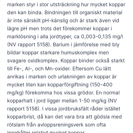
marken styr i stor utsträckning hur mycket koppar
den kan binda. Bindningen till organiskt material
är inte särskilt pH-känslig och är stark även vid
lägre pH men trots det förekommer koppar i
marklösning i alla jordtyper, ca 0,003-0,135 mg/l
(NV rapport 5158). Barium i jämförelse med bly
bildar koppar starkare humuskomplex men
svagare oxidkomplex. Koppar binder också starkt
till Fe-, Al-, och Mn-oxider. Eftersom Cu lätt
anrikas i marken och urlakningen av koppar är
mycket liten kan kopparförgiftning (150-400
mg/kg) förekomma hos vissa grödor. En normal
kopparhalt i jord ligger mellan 1-50 mg/kg (NV
rapport 5158). I vissa jordbruksfält råder istället
kopparbrist, då kan det vara bra att gödsla med
rötslam från avloppsreningsverk som ofta
innehåller relativt mycket koppar.