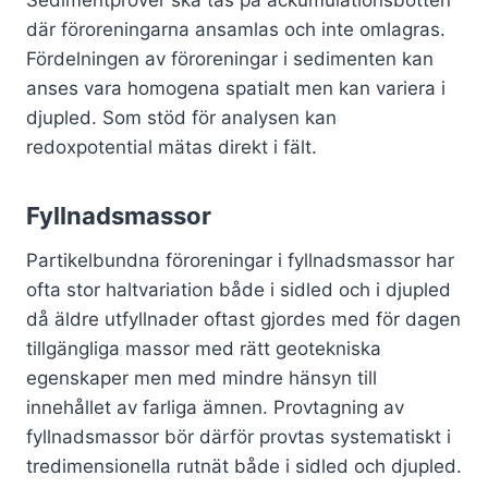
Sedimentprover ska tas på ackumulationsbotten
där föroreningarna ansamlas och inte omlagras.
Fördelningen av föroreningar i sedimenten kan
anses vara homogena spatialt men kan variera i
djupled. Som stöd för analysen kan
redoxpotential mätas direkt i fält.
Fyllnadsmassor
Partikelbundna föroreningar i fyllnadsmassor har
ofta stor haltvariation både i sidled och i djupled
då äldre utfyllnader oftast gjordes med för dagen
tillgängliga massor med rätt geotekniska
egenskaper men med mindre hänsyn till
innehållet av farliga ämnen. Provtagning av
fyllnadsmassor bör därför provtas systematiskt i
tredimensionella rutnät både i sidled och djupled.